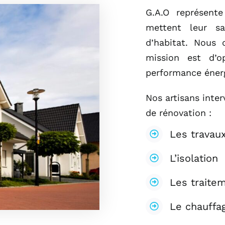
G.A.O représent
mettent leur sa
d’habitat. Nous 
mission est d’op
performance énerg
Nos artisans inter
de rénovation :
Les travau
L’isolation
Les traite
Le chauffa