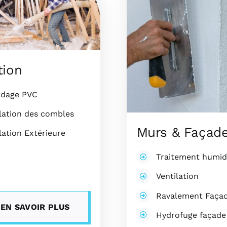
tion
rdage PVC
lation des combles
Murs & Façad
lation Extérieure
Traitement humid
Ventilation
Ravalement Faça
EN SAVOIR PLUS
Hydrofuge façade