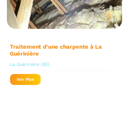
Traitement d’une charpente à La
Guérinière
La Guérinière (85)
Voir Plus