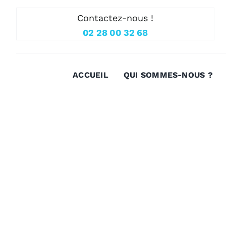
Passer
Contactez-nous !
au
02 28 00 32 68
contenu
ACCUEIL
QUI SOMMES-NOUS ?