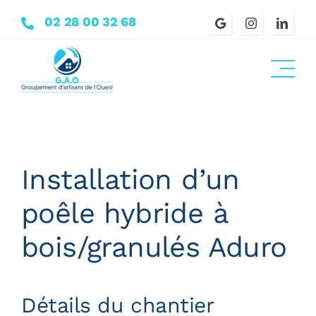
Passer
02 28 00 32 68
au
contenu
Installation d’un
poêle hybride à
bois/granulés Aduro
Détails du chantier