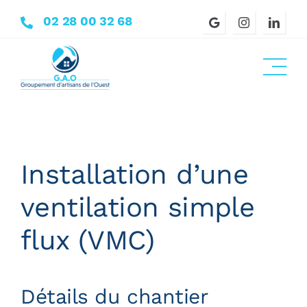
Passer
02 28 00 32 68
au
contenu
Installation d’une
ventilation simple
flux (VMC)
Détails du chantier