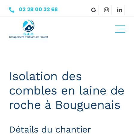
Passer
02 28 00 32 68
au
contenu
Isolation des
combles en laine de
roche à Bouguenais
Détails du chantier