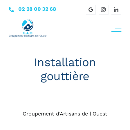
Passer
02 28 00 32 68
au
contenu
Installation
gouttière
Groupement d'Artisans de l'Ouest